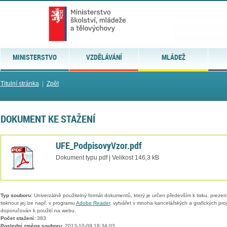
MINISTERSTVO
VZDĚLÁVÁNÍ
MLÁDEŽ
Titulní stránka
|
Zpět
DOKUMENT KE STAŽENÍ
UFE_PodpisovyVzor.pdf
Dokument typu pdf | Velikost 146,3 kB
Typ souboru:
Univerzálně použitelný formát dokumentů, který je určen především k tisku, prezen
tisknout jej lze např. v programu
Adobe Reader
, vytvářet v mnoha kancelářských a grafických pr
doporučován k použití na webu.
Počet stažení:
383
Poslední změna souboru:
2013-10-09 18:34:03