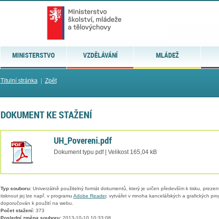
MINISTERSTVO
VZDĚLÁVÁNÍ
MLÁDEŽ
Titulní stránka
|
Zpět
DOKUMENT KE STAŽENÍ
UH_Povereni.pdf
Dokument typu pdf | Velikost 165,04 kB
Typ souboru:
Univerzálně použitelný formát dokumentů, který je určen především k tisku, prezen
tisknout jej lze např. v programu
Adobe Reader
, vytvářet v mnoha kancelářských a grafických pr
doporučován k použití na webu.
Počet stažení:
373
Poslední změna souboru:
2013-10-10 10:33:08