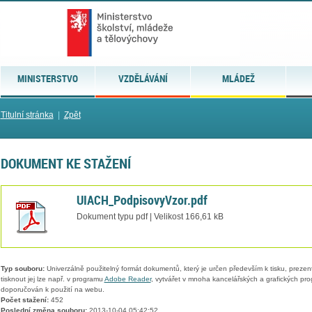
MINISTERSTVO
VZDĚLÁVÁNÍ
MLÁDEŽ
Titulní stránka
|
Zpět
DOKUMENT KE STAŽENÍ
UIACH_PodpisovyVzor.pdf
Dokument typu pdf | Velikost 166,61 kB
Typ souboru:
Univerzálně použitelný formát dokumentů, který je určen především k tisku, prezen
tisknout jej lze např. v programu
Adobe Reader
, vytvářet v mnoha kancelářských a grafických pr
doporučován k použití na webu.
Počet stažení:
452
Poslední změna souboru:
2013-10-04 05:42:52