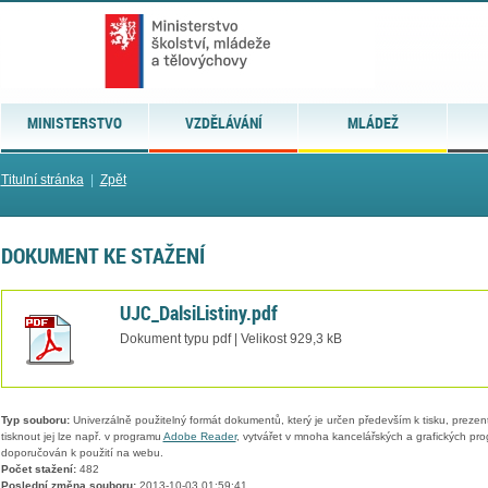
MINISTERSTVO
VZDĚLÁVÁNÍ
MLÁDEŽ
Titulní stránka
|
Zpět
DOKUMENT KE STAŽENÍ
UJC_DalsiListiny.pdf
Dokument typu pdf | Velikost 929,3 kB
Typ souboru:
Univerzálně použitelný formát dokumentů, který je určen především k tisku, prezen
tisknout jej lze např. v programu
Adobe Reader
, vytvářet v mnoha kancelářských a grafických pr
doporučován k použití na webu.
Počet stažení:
482
Poslední změna souboru:
2013-10-03 01:59:41