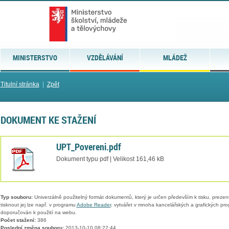
MINISTERSTVO
VZDĚLÁVÁNÍ
MLÁDEŽ
Titulní stránka
|
Zpět
DOKUMENT KE STAŽENÍ
UPT_Povereni.pdf
Dokument typu pdf | Velikost 161,46 kB
Typ souboru:
Univerzálně použitelný formát dokumentů, který je určen především k tisku, prezen
tisknout jej lze např. v programu
Adobe Reader
, vytvářet v mnoha kancelářských a grafických pr
doporučován k použití na webu.
Počet stažení:
386
Poslední změna souboru:
2013-10-10 08:22:44