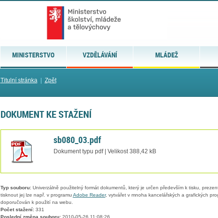
MINISTERSTVO
VZDĚLÁVÁNÍ
MLÁDEŽ
Titulní stránka
|
Zpět
DOKUMENT KE STAŽENÍ
sb080_03.pdf
Dokument typu pdf | Velikost 388,42 kB
Typ souboru:
Univerzálně použitelný formát dokumentů, který je určen především k tisku, prezen
tisknout jej lze např. v programu
Adobe Reader
, vytvářet v mnoha kancelářských a grafických pr
doporučován k použití na webu.
Počet stažení:
331
Poslední změna souboru:
2010-05-26 11:08:26