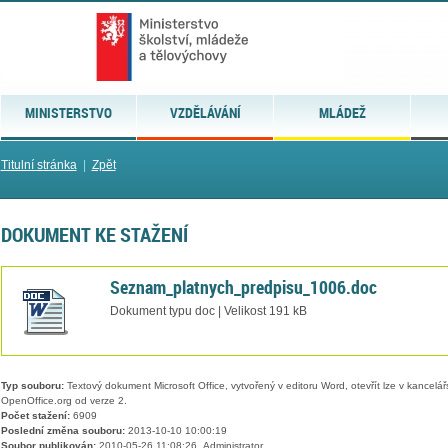
MINISTERSTVO
VZDĚLÁVÁNÍ
MLÁDEŽ
Titulní stránka
|
Zpět
DOKUMENT KE STAŽENÍ
Seznam_platnych_predpisu_1006.doc
Dokument typu doc | Velikost 191 kB
Typ souboru:
Textový dokument Microsoft Office, vytvořený v editoru Word, otevřít lze v kancelářs
OpenOffice.org od verze 2.
Počet stažení:
6909
Poslední změna souboru:
2013-10-10 10:00:19
Soubor publikován:
2010-05-26 11:08:26, Administrator