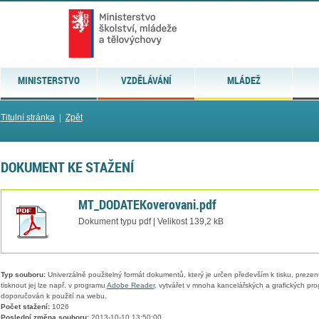
MINISTERSTVO
VZDĚLÁVÁNÍ
MLÁDEŽ
Titulní stránka
|
Zpět
DOKUMENT KE STAŽENÍ
MT_DODATEKoverovani.pdf
Dokument typu pdf | Velikost 139,2 kB
Typ souboru:
Univerzálně použitelný formát dokumentů, který je určen především k tisku, prezen
tisknout jej lze např. v programu
Adobe Reader
, vytvářet v mnoha kancelářských a grafických pr
doporučován k použití na webu.
Počet stažení:
1026
Poslední změna souboru:
2013-10-10 13:50:00