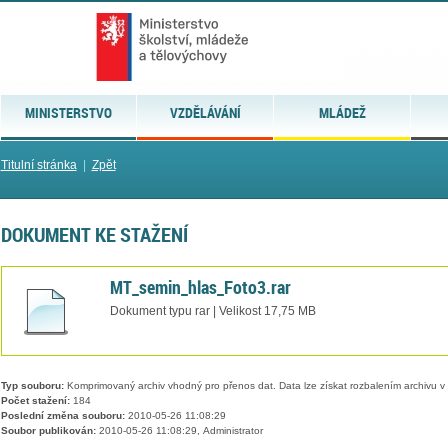
MINISTERSTVO
VZDĚLÁVÁNÍ
MLÁDEŽ
Titulní stránka
|
Zpět
DOKUMENT KE STAŽENÍ
MT_semin_hlas_Foto3.rar
Dokument typu rar | Velikost 17,75 MB
Typ souboru:
Komprimovaný archiv vhodný pro přenos dat. Data lze získat rozbalením archivu 
Počet stažení:
184
Poslední změna souboru:
2010-05-26 11:08:29
Soubor publikován:
2010-05-26 11:08:29, Administrator