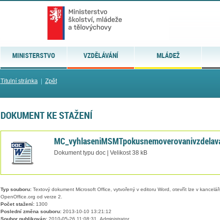
MINISTERSTVO
VZDĚLÁVÁNÍ
MLÁDEŽ
Titulní stránka
|
Zpět
DOKUMENT KE STAŽENÍ
MC_vyhlaseniMSMTpokusnemoverovanivzdelav
Dokument typu doc | Velikost 38 kB
Typ souboru:
Textový dokument Microsoft Office, vytvořený v editoru Word, otevřít lze v kancelářs
OpenOffice.org od verze 2.
Počet stažení:
1300
Poslední změna souboru:
2013-10-10 13:21:12
Soubor publikován:
2010-05-26 11:08:31, Administrator