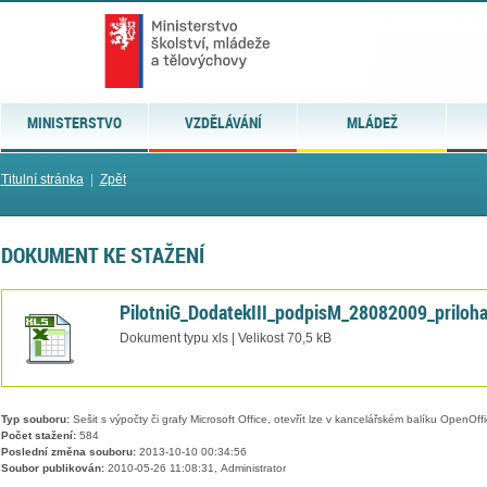
MINISTERSTVO
VZDĚLÁVÁNÍ
MLÁDEŽ
Titulní stránka
|
Zpět
DOKUMENT KE STAŽENÍ
PilotniG_DodatekIII_podpisM_28082009_priloha
Dokument typu xls | Velikost 70,5 kB
Typ souboru:
Sešit s výpočty či grafy Microsoft Office, otevřít lze v kancelářském balíku OpenOffic
Počet stažení:
584
Poslední změna souboru:
2013-10-10 00:34:56
Soubor publikován:
2010-05-26 11:08:31, Administrator