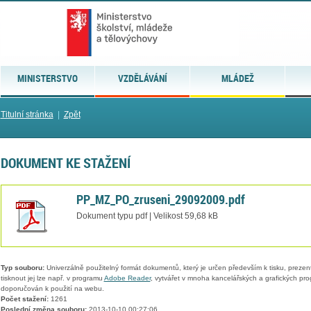
MINISTERSTVO
VZDĚLÁVÁNÍ
MLÁDEŽ
Titulní stránka
|
Zpět
DOKUMENT KE STAŽENÍ
PP_MZ_PO_zruseni_29092009.pdf
Dokument typu pdf | Velikost 59,68 kB
Typ souboru:
Univerzálně použitelný formát dokumentů, který je určen především k tisku, prezen
tisknout jej lze např. v programu
Adobe Reader
, vytvářet v mnoha kancelářských a grafických pr
doporučován k použití na webu.
Počet stažení:
1261
Poslední změna souboru:
2013-10-10 00:27:06