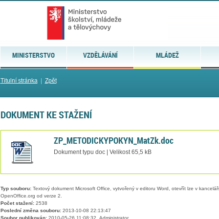
MINISTERSTVO
VZDĚLÁVÁNÍ
MLÁDEŽ
Titulní stránka
|
Zpět
DOKUMENT KE STAŽENÍ
ZP_METODICKYPOKYN_MatZk.doc
Dokument typu doc | Velikost 65,5 kB
Typ souboru:
Textový dokument Microsoft Office, vytvořený v editoru Word, otevřít lze v kancelářs
OpenOffice.org od verze 2.
Počet stažení:
2538
Poslední změna souboru:
2013-10-08 22:13:47
Soubor publikován:
2010-05-26 11:08:32, Administrator