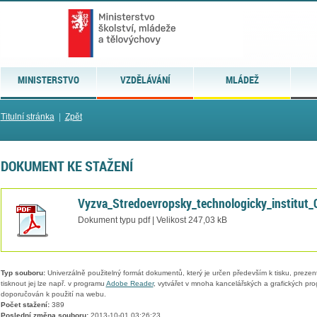
MINISTERSTVO
VZDĚLÁVÁNÍ
MLÁDEŽ
Titulní stránka
|
Zpět
DOKUMENT KE STAŽENÍ
Vyzva_Stredoevropsky_technologicky_institut_
Dokument typu pdf | Velikost 247,03 kB
Typ souboru:
Univerzálně použitelný formát dokumentů, který je určen především k tisku, prezen
tisknout jej lze např. v programu
Adobe Reader
, vytvářet v mnoha kancelářských a grafických pr
doporučován k použití na webu.
Počet stažení:
389
Poslední změna souboru:
2013-10-01 03:26:23