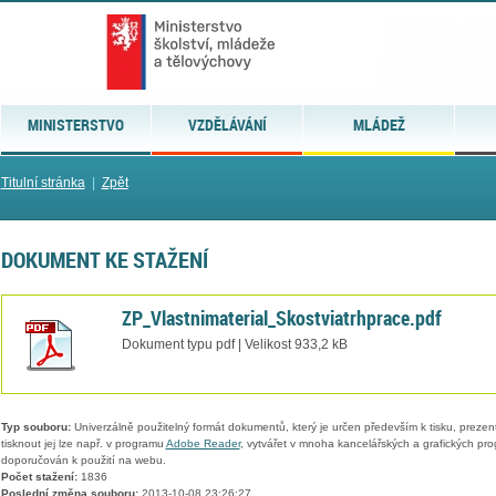
MINISTERSTVO
VZDĚLÁVÁNÍ
MLÁDEŽ
Titulní stránka
|
Zpět
DOKUMENT KE STAŽENÍ
ZP_Vlastnimaterial_Skostviatrhprace.pdf
Dokument typu pdf | Velikost 933,2 kB
Typ souboru:
Univerzálně použitelný formát dokumentů, který je určen především k tisku, prezen
tisknout jej lze např. v programu
Adobe Reader
, vytvářet v mnoha kancelářských a grafických pr
doporučován k použití na webu.
Počet stažení:
1836
Poslední změna souboru:
2013-10-08 23:26:27