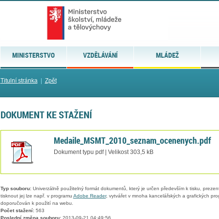
MINISTERSTVO
VZDĚLÁVÁNÍ
MLÁDEŽ
Titulní stránka
|
Zpět
DOKUMENT KE STAŽENÍ
Medaile_MSMT_2010_seznam_ocenenych.pdf
Dokument typu pdf | Velikost 303,5 kB
Typ souboru:
Univerzálně použitelný formát dokumentů, který je určen především k tisku, prezen
tisknout jej lze např. v programu
Adobe Reader
, vytvářet v mnoha kancelářských a grafických pr
doporučován k použití na webu.
Počet stažení:
563
Poslední změna souboru:
2013-09-21 04:49:56