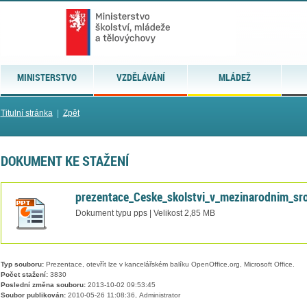
MINISTERSTVO
VZDĚLÁVÁNÍ
MLÁDEŽ
Titulní stránka
|
Zpět
DOKUMENT KE STAŽENÍ
prezentace_Ceske_skolstvi_v_mezinarodnim_sr
Dokument typu pps | Velikost 2,85 MB
Typ souboru:
Prezentace, otevřít lze v kancelářském balíku OpenOffice.org, Microsoft Office.
Počet stažení:
3830
Poslední změna souboru:
2013-10-02 09:53:45
Soubor publikován:
2010-05-26 11:08:36, Administrator