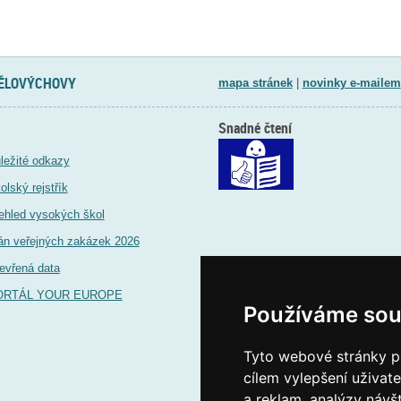
TĚLOVÝCHOVY
mapa stránek
|
novinky e-mailem
Snadné čtení
ležité odkazy
olský rejstřík
ehled vysokých škol
án veřejných zakázek 2026
evřená data
ORTÁL YOUR EUROPE
Používáme sou
Tyto webové stránky po
cílem vylepšení uživat
a reklam, analýzy návš