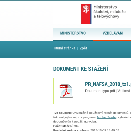
MINISTERSTVO
VZDĚLÁVÁNÍ
Titulní stránka
|
Zpět
DOKUMENT KE STAŽENÍ
PR_NAFSA_2010_tz1.
Dokument typu pdf | Velikost
Typ souboru:
Univerzálně použitelný formát dokumentů, kt
tisknout jej lze např. v programu
Adobe Reader
, vytvářet
doporučován k použití na webu.
Počet stažení:
962
Poslední změna souboru:
2013-10-09 18:40:53