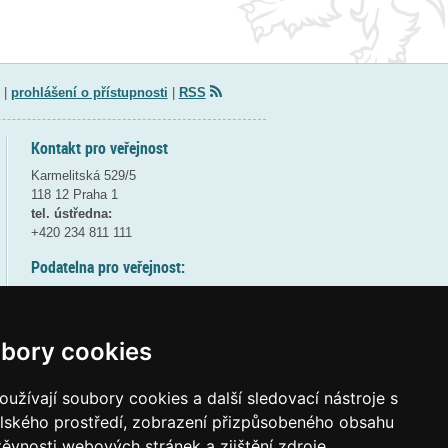
|
prohlášení o přístupnosti
|
RSS
Kontakt pro veřejnost
Karmelitská 529/5
118 12 Praha 1
tel. ústředna:
+420 234 811 111
Podatelna pro veřejnost:
pondělí a středa - 7:30-17:00
úterý a čtvrtek - 7:30-15:30
pátek - 7:30-14:00
bory cookies
8:30 - 9:30 - bezpečnostní přestávka
(více informací
ZDE
)
užívají soubory cookies a další sledovací nástroje s
elského prostředí, zobrazení přizpůsobeného obsahu
Elektronická podatelna:
těvnosti webových stránek a zjištění zdroje
posta@msmt
gov
cz