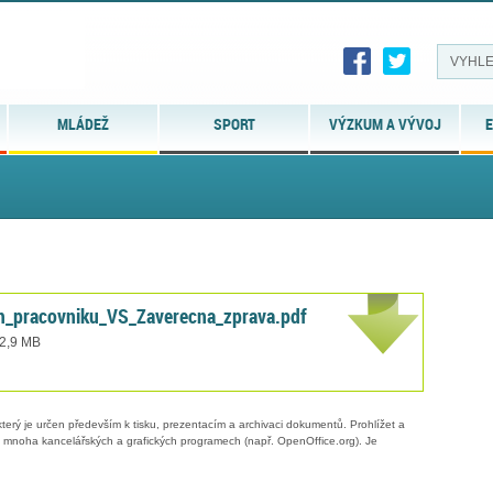
MLÁDEŽ
SPORT
VÝZKUM A VÝVOJ
E
_pracovniku_VS_Zaverecna_zprava.pdf
 2,9 MB
erý je určen především k tisku, prezentacím a archivaci dokumentů. Prohlížet a
 v mnoha kancelářských a grafických programech (např. OpenOffice.org). Je