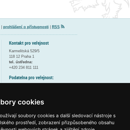
|
prohlášení o přístupnosti
|
RSS
Kontakt pro veřejnost
Karmelitská 529/5
118 12 Praha 1
tel. ústředna:
+420 234 811 111
Podatelna pro veřejnost:
pondělí a středa - 7:30-17:00
úterý a čtvrtek - 7:30-15:30
pátek - 7:30-14:00
bory cookies
8:30 - 9:30 - bezpečnostní přestávka
(více informací
ZDE
)
užívají soubory cookies a další sledovací nástroje s
elského prostředí, zobrazení přizpůsobeného obsahu
Elektronická podatelna:
těvnosti webových stránek a zjištění zdroje
posta@msmt
gov
cz