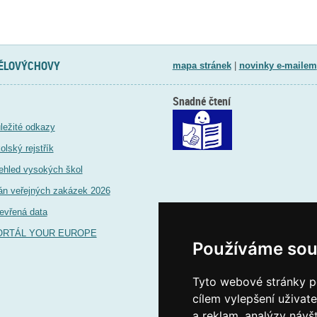
TĚLOVÝCHOVY
mapa stránek
|
novinky e-mailem
Snadné čtení
ležité odkazy
olský rejstřík
ehled vysokých škol
án veřejných zakázek 2026
evřená data
ORTÁL YOUR EUROPE
Používáme sou
Tyto webové stránky po
cílem vylepšení uživat
a reklam, analýzy návš