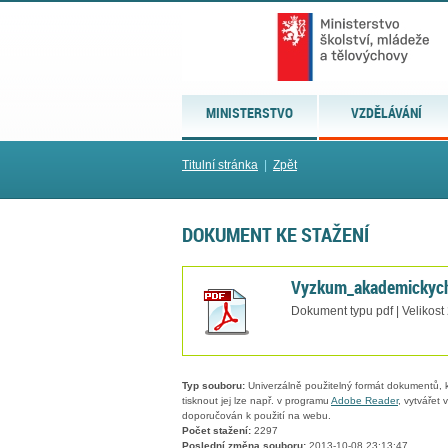
MINISTERSTVO
VZDĚLÁVÁNÍ
Titulní stránka
|
Zpět
DOKUMENT KE STAŽENÍ
Vyzkum_akademickych
Dokument typu pdf | Velikost
Typ souboru:
Univerzálně použitelný formát dokumentů, kt
tisknout jej lze např. v programu
Adobe Reader
, vytvářet
doporučován k použití na webu.
Počet stažení:
2297
Poslední změna souboru:
2013-10-08 23:13:47