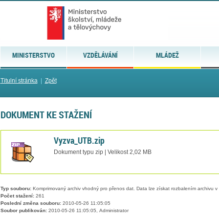
MINISTERSTVO
VZDĚLÁVÁNÍ
MLÁDEŽ
Titulní stránka
|
Zpět
DOKUMENT KE STAŽENÍ
Vyzva_UTB.zip
Dokument typu zip | Velikost 2,02 MB
Typ souboru:
Komprimovaný archiv vhodný pro přenos dat. Data lze získat rozbalením archivu 
Počet stažení:
261
Poslední změna souboru:
2010-05-26 11:05:05
Soubor publikován:
2010-05-26 11:05:05, Administrator