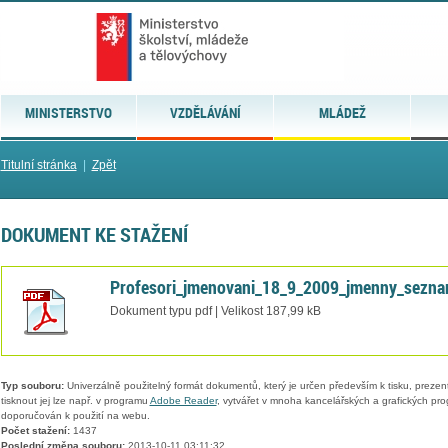
MINISTERSTVO
VZDĚLÁVÁNÍ
MLÁDEŽ
Titulní stránka
|
Zpět
DOKUMENT KE STAŽENÍ
Profesori_jmenovani_18_9_2009_jmenny_sezna
Dokument typu pdf | Velikost 187,99 kB
Typ souboru:
Univerzálně použitelný formát dokumentů, který je určen především k tisku, prezen
tisknout jej lze např. v programu
Adobe Reader
, vytvářet v mnoha kancelářských a grafických pr
doporučován k použití na webu.
Počet stažení:
1437
Poslední změna souboru:
2013-10-11 03:11:32