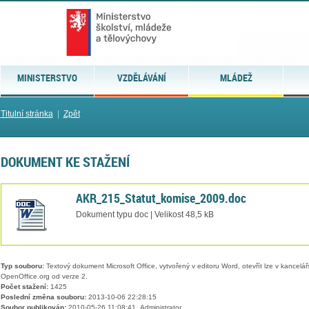
MINISTERSTVO
VZDĚLÁVÁNÍ
MLÁDEŽ
Titulní stránka
|
Zpět
DOKUMENT KE STAŽENÍ
AKR_215_Statut_komise_2009.doc
Dokument typu doc | Velikost 48,5 kB
Typ souboru:
Textový dokument Microsoft Office, vytvořený v editoru Word, otevřít lze v kancelářs
OpenOffice.org od verze 2.
Počet stažení:
1425
Poslední změna souboru:
2013-10-06 22:28:15
Soubor publikován:
2010-05-26 11:08:41, Administrator