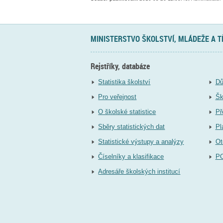
MINISTERSTVO ŠKOLSTVÍ, MLÁDEŽE A 
Rejstříky, databáze
Statistika školství
Dů
Pro veřejnost
Šk
O školské statistice
Př
Sběry statistických dat
Pl
Statistické výstupy a analýzy
Ot
Číselníky a klasifikace
P
Adresáře školských institucí