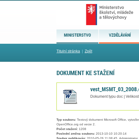
MINISTERSTVO
VZDĚLÁVÁNÍ
Titulní stránka
|
Zpět
DOKUMENT KE STAŽENÍ
vest_MSMT_03_2008.
Dokument typu doc | Velikos
Typ souboru:
Textový dokument Microsoft Office, vytvořený
OpenOffice.org od verze 2.
Počet stažení:
1208
Poslední změna souboru:
2013-10-10 10:20:14
Soubor publikován:
2010-05-26 11:08:45, Administrator