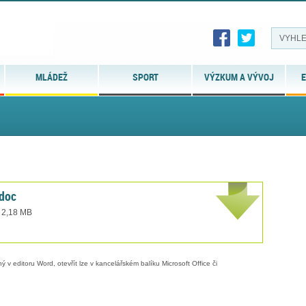
MLÁDEŽ
SPORT
VÝZKUM A VÝVOJ
E
doc
t 2,18 MB
 v editoru Word, otevřít lze v kancelářském balíku Microsoft Office či