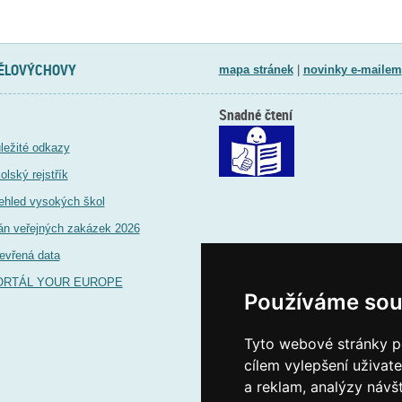
TĚLOVÝCHOVY
mapa stránek
|
novinky e-mailem
Snadné čtení
ležité odkazy
olský rejstřík
ehled vysokých škol
án veřejných zakázek 2026
evřená data
ORTÁL YOUR EUROPE
Používáme sou
Tyto webové stránky po
cílem vylepšení uživat
a reklam, analýzy návš