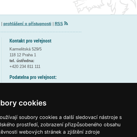
|
prohlášení o přístupnosti
|
RSS
Kontakt pro veřejnost
Karmelitská 529/5
118 12 Praha 1
tel. ústředna:
+420 234 811 111
Podatelna pro veřejnost:
pondělí a středa - 7:30-17:00
úterý a čtvrtek - 7:30-15:30
pátek - 7:30-14:00
bory cookies
8:30 - 9:30 - bezpečnostní přestávka
(více informací
ZDE
)
užívají soubory cookies a další sledovací nástroje s
elského prostředí, zobrazení přizpůsobeného obsahu
Elektronická podatelna:
těvnosti webových stránek a zjištění zdroje
posta@msmt
gov
cz