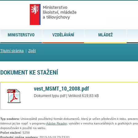
MINISTERSTVO
VZDĚLÁVÁNÍ
MLÁDEŽ
Titulní stránka
|
Zpět
DOKUMENT KE STAŽENÍ
vest_MSMT_10_2008.pdf
Dokument typu pdf | Velikost 619,83 kB
Typ souboru:
Univerzálně použitelný formát dokumentů, který je určen především k tisku, prezen
tisknout jej lze např. v programu
Adobe Reader
, vytvářet v mnoha kancelářských a grafických pr
doporučován k použití na webu.
Počet stažení:
5256
Poslední změna souboru:
2013-10-10 23:23:01