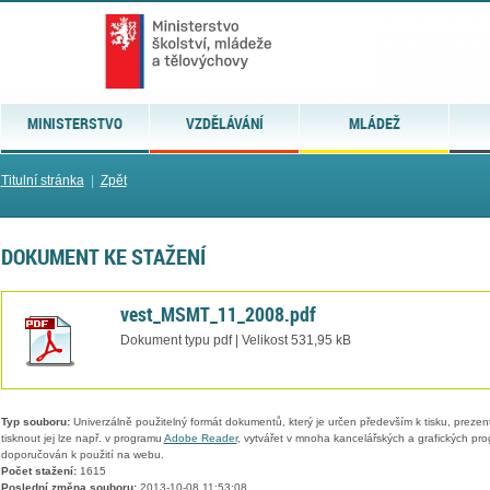
MINISTERSTVO
VZDĚLÁVÁNÍ
MLÁDEŽ
Titulní stránka
|
Zpět
DOKUMENT KE STAŽENÍ
vest_MSMT_11_2008.pdf
Dokument typu pdf | Velikost 531,95 kB
Typ souboru:
Univerzálně použitelný formát dokumentů, který je určen především k tisku, prezen
tisknout jej lze např. v programu
Adobe Reader
, vytvářet v mnoha kancelářských a grafických pr
doporučován k použití na webu.
Počet stažení:
1615
Poslední změna souboru:
2013-10-08 11:53:08