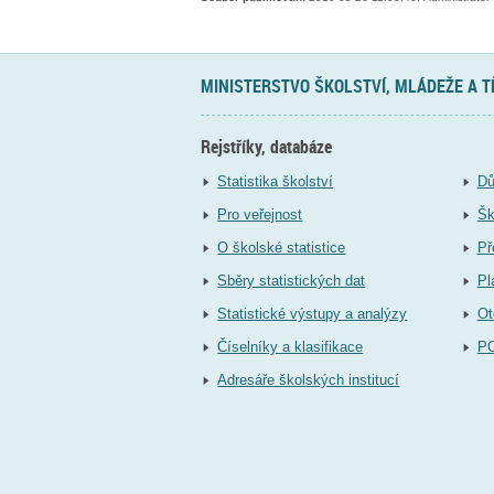
MINISTERSTVO ŠKOLSTVÍ, MLÁDEŽE A 
Rejstříky, databáze
Statistika školství
Dů
Pro veřejnost
Šk
O školské statistice
Př
Sběry statistických dat
Pl
Statistické výstupy a analýzy
Ot
Číselníky a klasifikace
P
Adresáře školských institucí