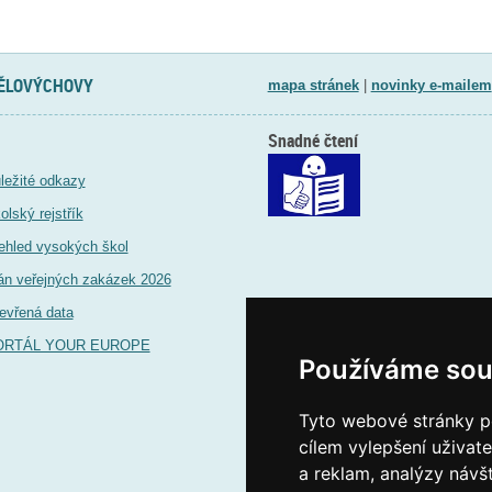
TĚLOVÝCHOVY
mapa stránek
|
novinky e-mailem
Snadné čtení
ležité odkazy
olský rejstřík
ehled vysokých škol
án veřejných zakázek 2026
evřená data
ORTÁL YOUR EUROPE
Používáme sou
Tyto webové stránky po
cílem vylepšení uživat
a reklam, analýzy návš