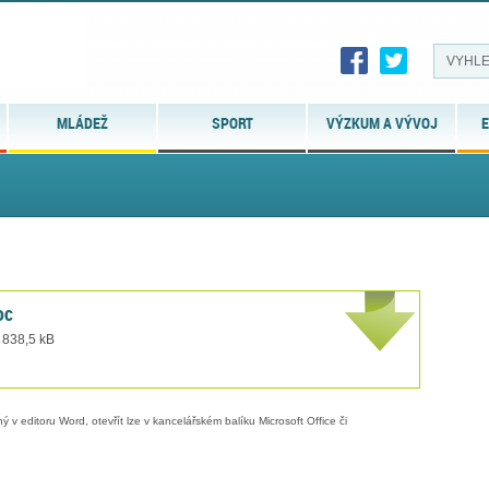
MLÁDEŽ
SPORT
VÝZKUM A VÝVOJ
E
oc
 838,5 kB
 v editoru Word, otevřít lze v kancelářském balíku Microsoft Office či