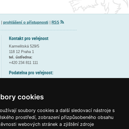
|
prohlášení o přístupnosti
|
RSS
Kontakt pro veřejnost
Karmelitská 529/5
118 12 Praha 1
tel. ústředna:
+420 234 811 111
Podatelna pro veřejnost:
pondělí a středa - 7:30-17:00
úterý a čtvrtek - 7:30-15:30
pátek - 7:30-14:00
bory cookies
8:30 - 9:30 - bezpečnostní přestávka
(více informací
ZDE
)
užívají soubory cookies a další sledovací nástroje s
elského prostředí, zobrazení přizpůsobeného obsahu
Elektronická podatelna:
těvnosti webových stránek a zjištění zdroje
posta@msmt
gov
cz