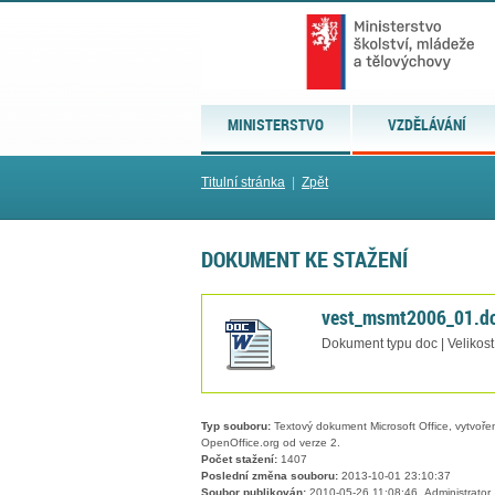
MINISTERSTVO
VZDĚLÁVÁNÍ
Titulní stránka
|
Zpět
DOKUMENT KE STAŽENÍ
vest_msmt2006_01.d
Dokument typu doc | Velikost
Typ souboru:
Textový dokument Microsoft Office, vytvořený
OpenOffice.org od verze 2.
Počet stažení:
1407
Poslední změna souboru:
2013-10-01 23:10:37
Soubor publikován:
2010-05-26 11:08:46, Administrator