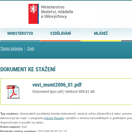
MINISTERSTVO
VZDĚLÁVÁNÍ
MLÁDEŽ
Titulní stránka
|
Zpět
DOKUMENT KE STAŽENÍ
vest_msmt2006_01.pdf
Dokument typu pdf | Velikost 389,81 kB
Typ souboru:
Univerzálně použitelný formát dokumentů, který je určen především k tisku, prezen
tisknout jej lze např. v programu
Adobe Reader
, vytvářet v mnoha kancelářských a grafických pr
doporučován k použití na webu.
Počet stažení:
514
Poslední změna souboru:
2013-09-28 02:31:13