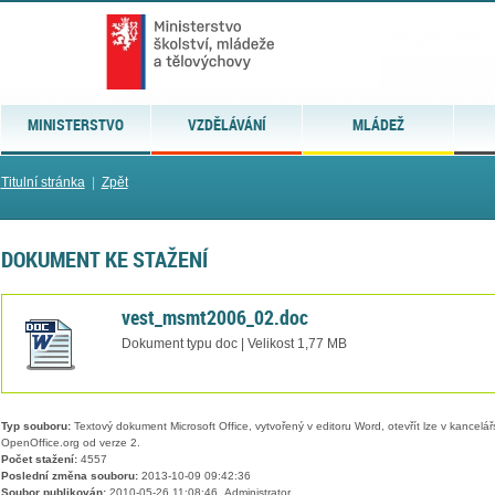
MINISTERSTVO
VZDĚLÁVÁNÍ
MLÁDEŽ
Titulní stránka
|
Zpět
DOKUMENT KE STAŽENÍ
vest_msmt2006_02.doc
Dokument typu doc | Velikost 1,77 MB
Typ souboru:
Textový dokument Microsoft Office, vytvořený v editoru Word, otevřít lze v kancelářs
OpenOffice.org od verze 2.
Počet stažení:
4557
Poslední změna souboru:
2013-10-09 09:42:36
Soubor publikován:
2010-05-26 11:08:46, Administrator