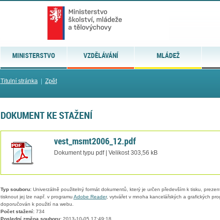
MINISTERSTVO
VZDĚLÁVÁNÍ
MLÁDEŽ
Titulní stránka
|
Zpět
DOKUMENT KE STAŽENÍ
vest_msmt2006_12.pdf
Dokument typu pdf | Velikost 303,56 kB
Typ souboru:
Univerzálně použitelný formát dokumentů, který je určen především k tisku, prezen
tisknout jej lze např. v programu
Adobe Reader
, vytvářet v mnoha kancelářských a grafických pr
doporučován k použití na webu.
Počet stažení:
734
Poslední změna souboru:
2013-10-05 17:49:18