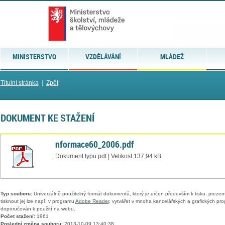
MINISTERSTVO
VZDĚLÁVÁNÍ
MLÁDEŽ
Titulní stránka
|
Zpět
DOKUMENT KE STAŽENÍ
nformace60_2006.pdf
Dokument typu pdf | Velikost 137,94 kB
Typ souboru:
Univerzálně použitelný formát dokumentů, který je určen především k tisku, prezen
tisknout jej lze např. v programu
Adobe Reader
, vytvářet v mnoha kancelářských a grafických pr
doporučován k použití na webu.
Počet stažení:
1961
Poslední změna souboru:
2013-10-09 13:40:38