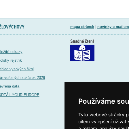
TĚLOVÝCHOVY
mapa stránek
|
novinky e-mailem
Snadné čtení
ležité odkazy
olský rejstřík
ehled vysokých škol
án veřejných zakázek 2026
evřená data
ORTÁL YOUR EUROPE
Používáme sou
Tyto webové stránky po
cílem vylepšení uživat
a reklam, analýzy návš