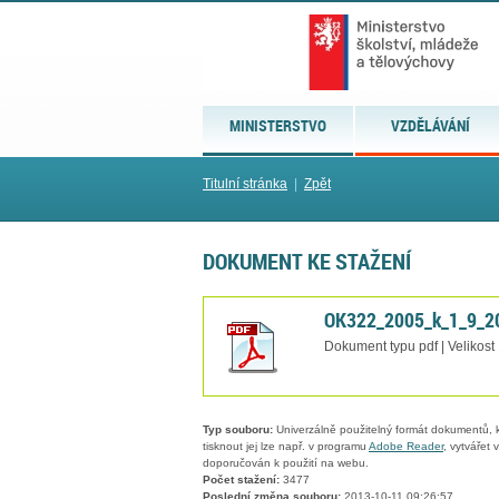
MINISTERSTVO
VZDĚLÁVÁNÍ
Titulní stránka
|
Zpět
DOKUMENT KE STAŽENÍ
OK322_2005_k_1_9_2
Dokument typu pdf | Velikost
Typ souboru:
Univerzálně použitelný formát dokumentů, kt
tisknout jej lze např. v programu
Adobe Reader
, vytvářet
doporučován k použití na webu.
Počet stažení:
3477
Poslední změna souboru:
2013-10-11 09:26:57