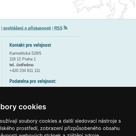
|
prohlášení o přístupnosti
|
RSS
Kontakt pro veřejnost
Karmelitská 529/5
118 12 Praha 1
tel. ústředna:
+420 234 811 111
Podatelna pro veřejnost:
pondělí a středa - 7:30-17:00
úterý a čtvrtek - 7:30-15:30
pátek - 7:30-14:00
bory cookies
8:30 - 9:30 - bezpečnostní přestávka
(více informací
ZDE
)
užívají soubory cookies a další sledovací nástroje s
elského prostředí, zobrazení přizpůsobeného obsahu
Elektronická podatelna:
těvnosti webových stránek a zjištění zdroje
posta@msmt
gov
cz