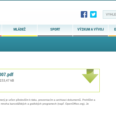
MLÁDEŽ
SPORT
VÝZKUM A VÝVOJ
E
007.pdf
 153,47 kB
erý je určen především k tisku, prezentacím a archivaci dokumentů. Prohlížet a
 v mnoha kancelářských a grafických programech (např. OpenOffice.org). Je