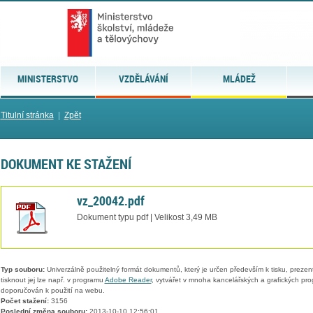
MINISTERSTVO
VZDĚLÁVÁNÍ
MLÁDEŽ
Titulní stránka
|
Zpět
DOKUMENT KE STAŽENÍ
vz_20042.pdf
Dokument typu pdf | Velikost 3,49 MB
Typ souboru:
Univerzálně použitelný formát dokumentů, který je určen především k tisku, prezen
tisknout jej lze např. v programu
Adobe Reader
, vytvářet v mnoha kancelářských a grafických pr
doporučován k použití na webu.
Počet stažení:
3156
Poslední změna souboru:
2013-10-10 12:56:01