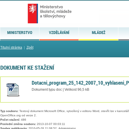
MINISTERSTVO
VZDĚLÁVÁNÍ
MLÁDEŽ
Titulní stránka
|
Zpět
DOKUMENT KE STAŽENÍ
Dotacni_program_25_142_2007_10_vyhlaseni_
Dokument typu doc | Velikost 96,5 kB
Typ souboru:
Textový dokument Microsoft Office, vytvořený v editoru Word, otevřít lze v kancelářs
OpenOffice.org od verze 2.
Počet stažení:
486
Poslední změna souboru:
2013-10-07 00:03:11
Soubor publikován:
2010-05-26 11:08:52, Administrator