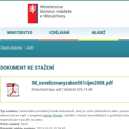
MINISTERSTVO
VZDĚLÁVÁNÍ
MLÁDEŽ
Titulní stránka
|
Zpět
DOKUMENT KE STAŽENÍ
IM_novelizovanyzakon561rijen2008.pdf
Dokument typu pdf | Velikost 426,74 kB
Typ souboru:
Univerzálně použitelný formát dokumentů, který je určen především k tisku, prezen
tisknout jej lze např. v programu
Adobe Reader
, vytvářet v mnoha kancelářských a grafických pr
doporučován k použití na webu.
Počet stažení:
4313
Poslední změna souboru:
2013-10-10 10:24:45