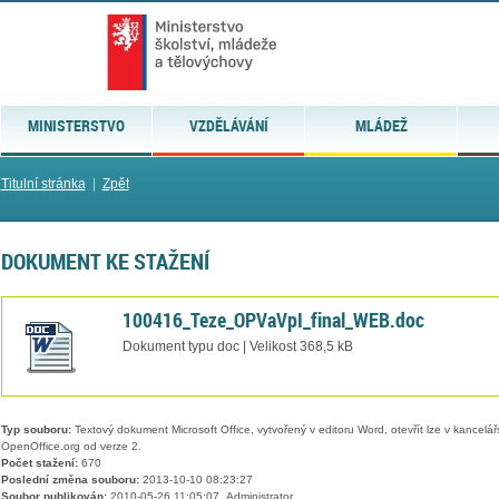
MINISTERSTVO
VZDĚLÁVÁNÍ
MLÁDEŽ
Titulní stránka
|
Zpět
DOKUMENT KE STAŽENÍ
100416_Teze_OPVaVpI_final_WEB.doc
Dokument typu doc | Velikost 368,5 kB
Typ souboru:
Textový dokument Microsoft Office, vytvořený v editoru Word, otevřít lze v kancelářs
OpenOffice.org od verze 2.
Počet stažení:
670
Poslední změna souboru:
2013-10-10 08:23:27
Soubor publikován:
2010-05-26 11:05:07, Administrator