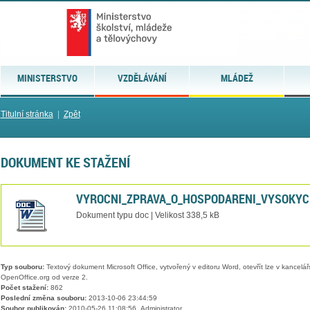
MINISTERSTVO
VZDĚLÁVÁNÍ
MLÁDEŽ
Titulní stránka
|
Zpět
DOKUMENT KE STAŽENÍ
VYROCNI_ZPRAVA_O_HOSPODARENI_VYSOKYC
Dokument typu doc | Velikost 338,5 kB
Typ souboru:
Textový dokument Microsoft Office, vytvořený v editoru Word, otevřít lze v kancelářs
OpenOffice.org od verze 2.
Počet stažení:
862
Poslední změna souboru:
2013-10-06 23:44:59
Soubor publikován:
2010-05-26 11:08:56, Administrator