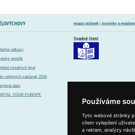
TĚLOVÝCHOVY
mapa stránek
|
novinky e-mailem
Snadné čtení
ležité odkazy
olský rejstřík
ehled vysokých škol
án veřejných zakázek 2026
evřená data
ORTÁL YOUR EUROPE
Používáme sou
Tyto webové stránky po
cílem vylepšení uživat
a reklam, analýzy návš