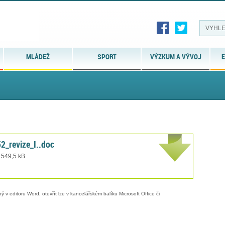
MLÁDEŽ
SPORT
VÝZKUM A VÝVOJ
E
2_revize_I..doc
 549,5 kB
 v editoru Word, otevřít lze v kancelářském balíku Microsoft Office či