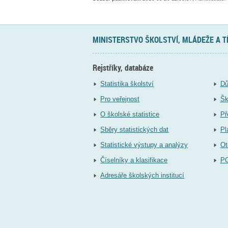
MINISTERSTVO ŠKOLSTVÍ, MLÁDEŽE A 
Rejstříky, databáze
Statistika školství
Dů
Pro veřejnost
Šk
O školské statistice
Př
Sběry statistických dat
Pl
Statistické výstupy a analýzy
Ot
Číselníky a klasifikace
P
Adresáře školských institucí