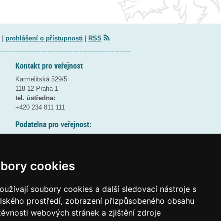
|
prohlášení o přístupnosti
|
RSS
Kontakt pro veřejnost
Karmelitská 529/5
118 12 Praha 1
tel. ústředna:
+420 234 811 111
Podatelna pro veřejnost:
pondělí a středa - 7:30-17:00
úterý a čtvrtek - 7:30-15:30
pátek - 7:30-14:00
bory cookies
8:30 - 9:30 - bezpečnostní přestávka
(více informací
ZDE
)
užívají soubory cookies a další sledovací nástroje s
elského prostředí, zobrazení přizpůsobeného obsahu
Elektronická podatelna:
těvnosti webových stránek a zjištění zdroje
posta@msmt
gov
cz