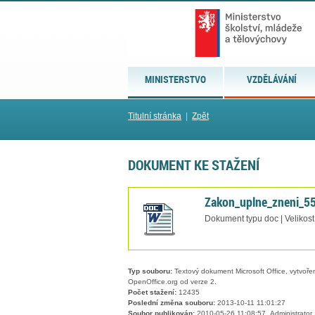
MINISTERSTVO
VZDĚLÁVÁNÍ
Titulní stránka
|
Zpět
DOKUMENT KE STAŽENÍ
Zakon_uplne_zneni_55
Dokument typu doc | Velikost
Typ souboru:
Textový dokument Microsoft Office, vytvořený
OpenOffice.org od verze 2.
Počet stažení:
12435
Poslední změna souboru:
2013-10-11 11:01:27
Soubor publikován:
2010-05-26 11:08:57, Administrator