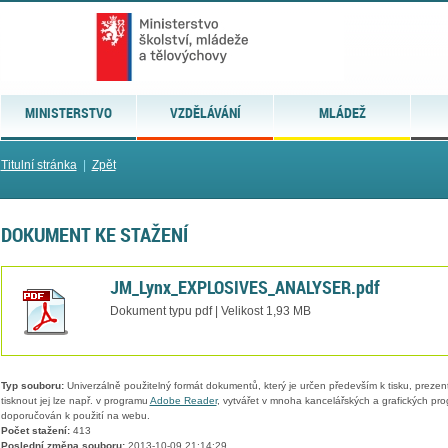
MINISTERSTVO
VZDĚLÁVÁNÍ
MLÁDEŽ
Titulní stránka
|
Zpět
DOKUMENT KE STAŽENÍ
JM_Lynx_EXPLOSIVES_ANALYSER.pdf
Dokument typu pdf | Velikost 1,93 MB
Typ souboru:
Univerzálně použitelný formát dokumentů, který je určen především k tisku, prezen
tisknout jej lze např. v programu
Adobe Reader
, vytvářet v mnoha kancelářských a grafických pr
doporučován k použití na webu.
Počet stažení:
413
Poslední změna souboru:
2013-10-09 21:14:29