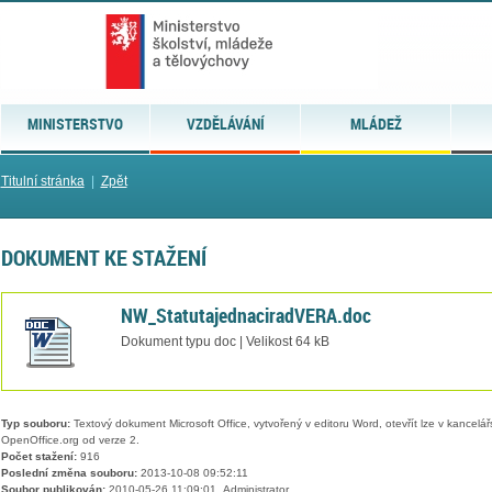
MINISTERSTVO
VZDĚLÁVÁNÍ
MLÁDEŽ
Titulní stránka
|
Zpět
DOKUMENT KE STAŽENÍ
NW_StatutajednaciradVERA.doc
Dokument typu doc | Velikost 64 kB
Typ souboru:
Textový dokument Microsoft Office, vytvořený v editoru Word, otevřít lze v kancelářs
OpenOffice.org od verze 2.
Počet stažení:
916
Poslední změna souboru:
2013-10-08 09:52:11
Soubor publikován:
2010-05-26 11:09:01, Administrator