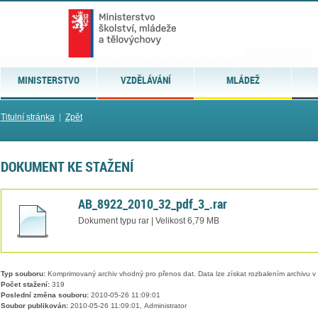
MINISTERSTVO
VZDĚLÁVÁNÍ
MLÁDEŽ
Titulní stránka
|
Zpět
DOKUMENT KE STAŽENÍ
AB_8922_2010_32_pdf_3_.rar
Dokument typu rar | Velikost 6,79 MB
Typ souboru:
Komprimovaný archiv vhodný pro přenos dat. Data lze získat rozbalením archivu 
Počet stažení:
319
Poslední změna souboru:
2010-05-26 11:09:01
Soubor publikován:
2010-05-26 11:09:01, Administrator