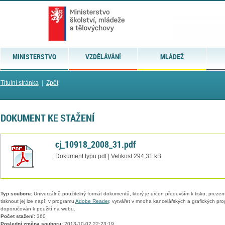
MINISTERSTVO
VZDĚLÁVÁNÍ
MLÁDEŽ
Titulní stránka
|
Zpět
DOKUMENT KE STAŽENÍ
cj_10918_2008_31.pdf
Dokument typu pdf | Velikost 294,31 kB
Typ souboru:
Univerzálně použitelný formát dokumentů, který je určen především k tisku, prezen
tisknout jej lze např. v programu
Adobe Reader
, vytvářet v mnoha kancelářských a grafických pr
doporučován k použití na webu.
Počet stažení:
360
Poslední změna souboru:
2013-10-02 22:23:19