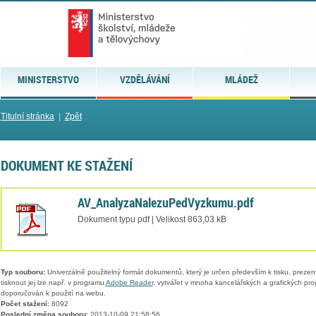
MINISTERSTVO
VZDĚLÁVÁNÍ
MLÁDEŽ
Titulní stránka
|
Zpět
DOKUMENT KE STAŽENÍ
AV_AnalyzaNalezuPedVyzkumu.pdf
Dokument typu pdf | Velikost 863,03 kB
Typ souboru:
Univerzálně použitelný formát dokumentů, který je určen především k tisku, prezen
tisknout jej lze např. v programu
Adobe Reader
, vytvářet v mnoha kancelářských a grafických pr
doporučován k použití na webu.
Počet stažení:
8092
Poslední změna souboru:
2013-10-09 21:58:56