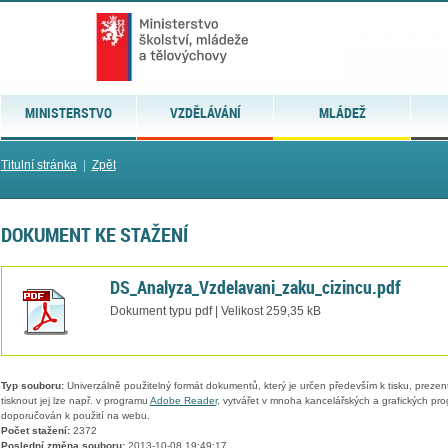
MINISTERSTVO
VZDĚLÁVÁNÍ
MLÁDEŽ
Titulní stránka
|
Zpět
DOKUMENT KE STAŽENÍ
DS_Analyza_Vzdelavani_zaku_cizincu.pdf
Dokument typu pdf | Velikost 259,35 kB
Typ souboru:
Univerzálně použitelný formát dokumentů, který je určen především k tisku, prezen
tisknout jej lze např. v programu
Adobe Reader
, vytvářet v mnoha kancelářských a grafických pr
doporučován k použití na webu.
Počet stažení:
2372
Poslední změna souboru:
2013-10-08 19:49:17