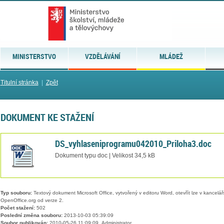
MINISTERSTVO
VZDĚLÁVÁNÍ
MLÁDEŽ
Titulní stránka
|
Zpět
DOKUMENT KE STAŽENÍ
DS_vyhlaseniprogramu042010_Priloha3.doc
Dokument typu doc | Velikost 34,5 kB
Typ souboru:
Textový dokument Microsoft Office, vytvořený v editoru Word, otevřít lze v kancelářs
OpenOffice.org od verze 2.
Počet stažení:
502
Poslední změna souboru:
2013-10-03 05:39:09
Soubor publikován:
2010-05-26 11:09:09, Administrator