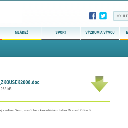
MLÁDEŽ
SPORT
VÝZKUM A VÝVOJ
E
ZKOUSEK2008.doc
t 268 kB
 v editoru Word, otevřít lze v kancelářském balíku Microsoft Office či