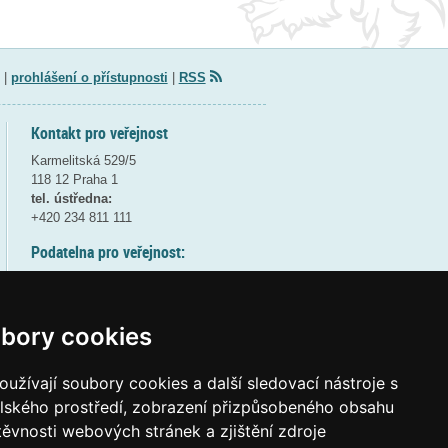
|
prohlášení o přístupnosti
|
RSS
Kontakt pro veřejnost
Karmelitská 529/5
118 12 Praha 1
tel. ústředna:
+420 234 811 111
Podatelna pro veřejnost:
pondělí a středa - 7:30-17:00
úterý a čtvrtek - 7:30-15:30
pátek - 7:30-14:00
bory cookies
8:30 - 9:30 - bezpečnostní přestávka
(více informací
ZDE
)
užívají soubory cookies a další sledovací nástroje s
elského prostředí, zobrazení přizpůsobeného obsahu
Elektronická podatelna:
těvnosti webových stránek a zjištění zdroje
posta@msmt
gov
cz