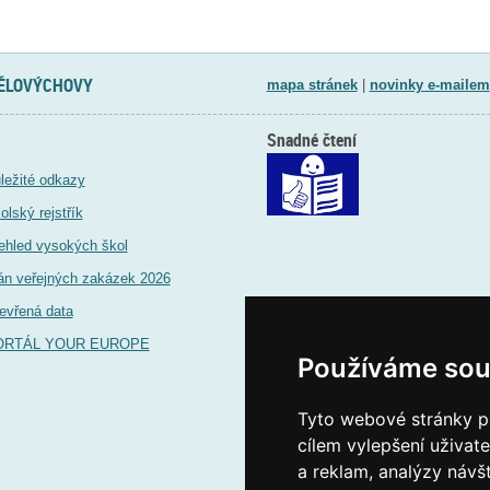
TĚLOVÝCHOVY
mapa stránek
|
novinky e-mailem
Snadné čtení
ležité odkazy
olský rejstřík
ehled vysokých škol
án veřejných zakázek 2026
evřená data
ORTÁL YOUR EUROPE
Používáme sou
Tyto webové stránky po
cílem vylepšení uživat
a reklam, analýzy návš