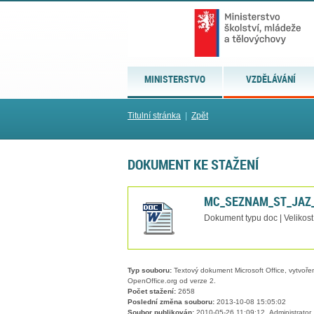
MINISTERSTVO
VZDĚLÁVÁNÍ
Titulní stránka
|
Zpět
DOKUMENT KE STAŽENÍ
MC_SEZNAM_ST_JAZ_
Dokument typu doc | Velikos
Typ souboru:
Textový dokument Microsoft Office, vytvořený
OpenOffice.org od verze 2.
Počet stažení:
2658
Poslední změna souboru:
2013-10-08 15:05:02
Soubor publikován:
2010-05-26 11:09:12, Administrator