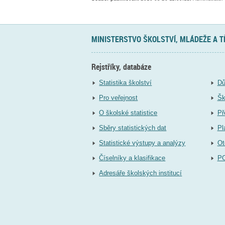
MINISTERSTVO ŠKOLSTVÍ, MLÁDEŽE A 
Rejstříky, databáze
Statistika školství
Dů
Pro veřejnost
Šk
O školské statistice
Př
Sběry statistických dat
Pl
Statistické výstupy a analýzy
Ot
Číselníky a klasifikace
P
Adresáře školských institucí