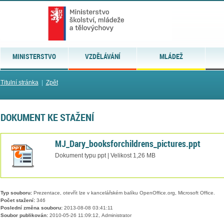
MINISTERSTVO
VZDĚLÁVÁNÍ
MLÁDEŽ
Titulní stránka
|
Zpět
DOKUMENT KE STAŽENÍ
MJ_Dary_booksforchildrens_pictures.ppt
Dokument typu ppt | Velikost 1,26 MB
Typ souboru:
Prezentace, otevřít lze v kancelářském balíku OpenOffice.org, Microsoft Office.
Počet stažení:
346
Poslední změna souboru:
2013-08-08 03:41:11
Soubor publikován:
2010-05-26 11:09:12, Administrator