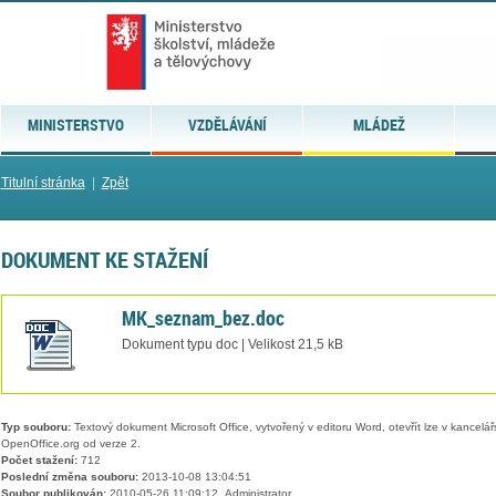
MINISTERSTVO
VZDĚLÁVÁNÍ
MLÁDEŽ
Titulní stránka
|
Zpět
DOKUMENT KE STAŽENÍ
MK_seznam_bez.doc
Dokument typu doc | Velikost 21,5 kB
Typ souboru:
Textový dokument Microsoft Office, vytvořený v editoru Word, otevřít lze v kancelářs
OpenOffice.org od verze 2.
Počet stažení:
712
Poslední změna souboru:
2013-10-08 13:04:51
Soubor publikován:
2010-05-26 11:09:12, Administrator