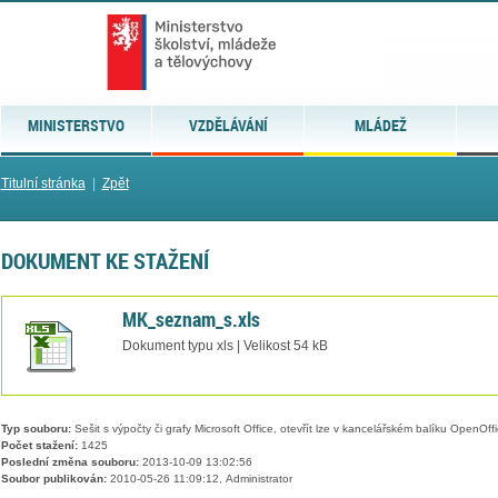
MINISTERSTVO
VZDĚLÁVÁNÍ
MLÁDEŽ
Titulní stránka
|
Zpět
DOKUMENT KE STAŽENÍ
MK_seznam_s.xls
Dokument typu xls | Velikost 54 kB
Typ souboru:
Sešit s výpočty či grafy Microsoft Office, otevřít lze v kancelářském balíku OpenOffic
Počet stažení:
1425
Poslední změna souboru:
2013-10-09 13:02:56
Soubor publikován:
2010-05-26 11:09:12, Administrator