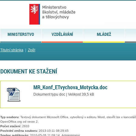
MINISTERSTVO
VZDĚLÁVÁNÍ
MLÁDEŽ
Titulní stránka
|
Zpět
DOKUMENT KE STAŽENÍ
MR_Konf_ETvychova_Motycka.doc
Dokument typu doc | Velikost 39,5 kB
Typ souboru:
Textový dokument Microsoft Office, vytvořený v editoru Word, otevřít lze v kancelářs
OpenOffice.org od verze 2.
Počet stažení:
2633
Poslední změna souboru:
2013-10-11 08:29:45
Soubor publikován:
2010-05-26 11:09:14, Administrator