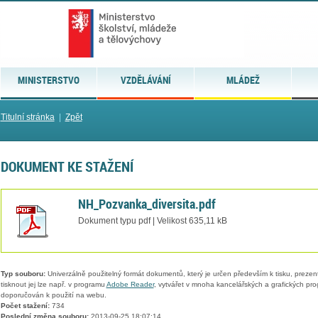
MINISTERSTVO
VZDĚLÁVÁNÍ
MLÁDEŽ
Titulní stránka
|
Zpět
DOKUMENT KE STAŽENÍ
NH_Pozvanka_diversita.pdf
Dokument typu pdf | Velikost 635,11 kB
Typ souboru:
Univerzálně použitelný formát dokumentů, který je určen především k tisku, prezen
tisknout jej lze např. v programu
Adobe Reader
, vytvářet v mnoha kancelářských a grafických pr
doporučován k použití na webu.
Počet stažení:
734
Poslední změna souboru:
2013-09-25 18:07:14